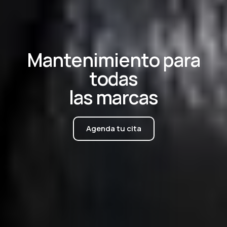
M
a
n
t
e
n
i
m
i
e
n
t
o
p
a
r
a
t
o
d
a
s
l
a
s
m
a
r
c
a
s
Agenda tu cita