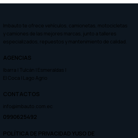
Imbauto te ofrece vehículos, camionetas, motocicletas
y camiones de las mejores marcas, junto a talleres
especializados, repuestos y mantenimiento de calidad.
AGENCIAS
Ibarra | Tulcán | Esmeraldas |
El Coca | Lago Agrio
CONTACTOS
info@imbauto.com.ec
0990625492
POLÍTICA DE PRIVACIDAD Y
USO DE